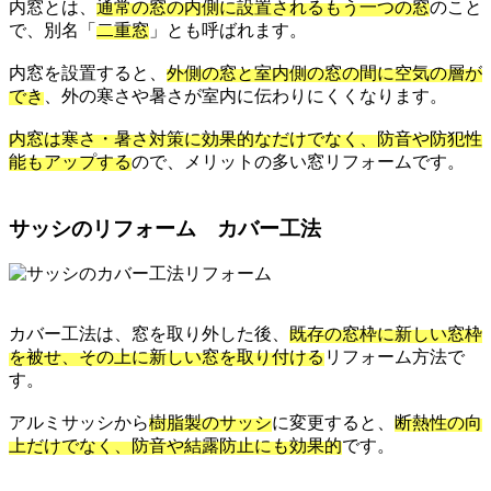
内窓とは、
通常の窓の内側に設置されるもう一つの窓
のこと
で、別名「
二重窓
」とも呼ばれます。
内窓を設置すると、
外側の窓と室内側の窓の間に空気の層が
でき
、外の寒さや暑さが室内に伝わりにくくなります。
内窓は寒さ・暑さ対策に効果的なだけでなく、防音や防犯性
能もアップする
ので、メリットの多い窓リフォームです。
サッシのリフォーム カバー工法
カバー工法は、窓を取り外した後、
既存の窓枠に新しい窓枠
を被せ、その上に新しい窓を取り付ける
リフォーム方法で
す。
アルミサッシから
樹脂製のサッシ
に変更すると、
断熱性の向
上だけでなく、防音や結露防止にも効果的
です。