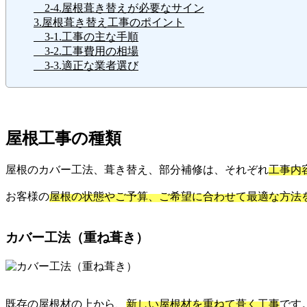
2-4.屋根葺き替えが必要なサイン
3.屋根葺き替え工事のポイント
3-1.工事の主な手順
3-2.工事費用の相場
3-3.適正な業者選び
屋根工事の種類
屋根のカバー工法、葺き替え、部分補修は、それぞれ
工事内
お客様の
屋根の状態やご予算、ご希望に合わせて最適な方法
カバー工法（重ね葺き）
既存の屋根材の上から、
新しい屋根材を重ねて葺く工事
です