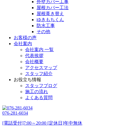
外壁カバー工事
屋根カバー工法
屋根葺き替え
ゆきもちくん
防水工事
その他
お客様の声
会社案内
会社案内 一覧
代表挨拶
会社概要
アクセスマップ
スタッフ紹介
お役立ち情報
スタッフブログ
施工の流れ
よくある質問
076-281-6034
[電話受付]7:00～20:00 [定休日]年中無休