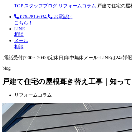
TOP
スタッフブログ
リフォームコラム
戸建て住宅の屋
076-281-6034
お電話は
こちら！
LINE
相談
メール
相談
[電話受付]7:00～20:00
[定休日]年中無休
メール･LINEは24時
blog
戸建て住宅の屋根葺き替え工事｜知っ
リフォームコラム