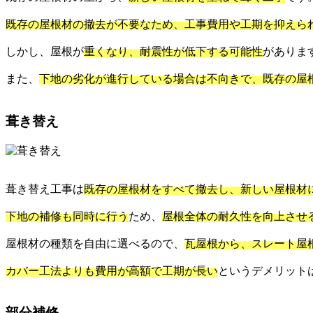
既存の屋根材の撤去が不要なため、工事費用や工期を抑えら
しかし、屋根が
重くなり、耐震性が低下する可能性
がありま
また、
下地の劣化が進行している場合は不向きで、既存の屋
葺き替え
葺き替え工事は
既存の屋根材をすべて撤去し、新しい屋根材
下地の補修も同時に行う
ため、
屋根全体の耐久性を向上させ
屋根材の種類を自由に選べるので、
瓦屋根から、スレート屋
カバー工法よりも費用が高額で工期が長い
というデメリット
部分補修