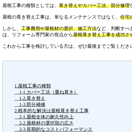
屋根工事の種類としては、
葺き替えやカバー工法、部分修理
屋根の葺き替え工事は、単なるメンテナンスではなく、
住宅
しかし、
工事費用や屋根材の選択、施工方法
など、判断すべ
は、リフォーム専門家の視点から
屋根葺き替え工事を成功さ
これから工事を検討している方は、ぜひ最後までご覧くださ
1.屋根工事の種類
1-1.カバー工法（重ね葺き）
1-2.葺き替え
1-3.部分補修
2.根本的な解決は屋根葺き替え工事
2-1.屋根全体の耐久性向上
2-2.屋根材の選択肢の広さ
2-3.長期的なコストパフォーマンス