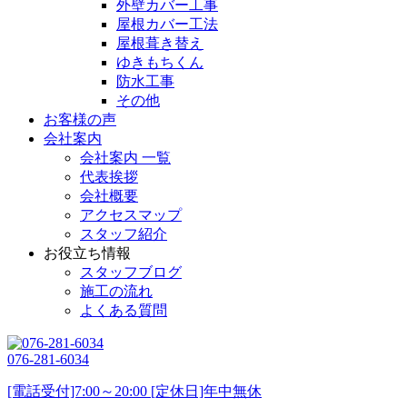
外壁カバー工事
屋根カバー工法
屋根葺き替え
ゆきもちくん
防水工事
その他
お客様の声
会社案内
会社案内 一覧
代表挨拶
会社概要
アクセスマップ
スタッフ紹介
お役立ち情報
スタッフブログ
施工の流れ
よくある質問
076-281-6034
[電話受付]7:00～20:00 [定休日]年中無休