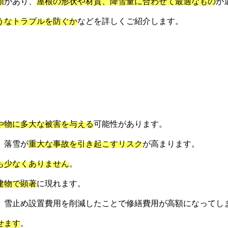
類
があり、
屋根の形状や材質、降雪量に合わせて最適なもの
が
うなトラブルを防ぐか
などを詳しくご紹介します。
や物に多大な被害を与える
可能性があります。
、落雪が
重大な事故を引き起こすリスク
が高まります。
も少なくありません
。
建物で顕著
に現れます。
、雪止め設置費用を削減したことで修繕費用が高額になってし
せます
。