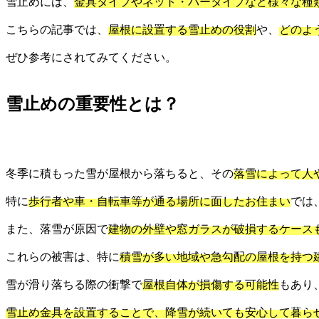
雪止めには、
金具タイプやネット・バータイプなど様々な種
こちらの記事では、
屋根に設置する雪止めの役割
や、
どのよ
ぜひ参考にされてみてください。
雪止めの重要性とは？
冬季に積もった雪が屋根から落ちると、その
落雪によって人
特に
歩行者や車・自転車等が通る場所に面したお住まい
では
また、落雪が原因で
建物の外壁や窓ガラスが破損するケース
これらの被害は、特に
積雪が多い地域や急勾配の屋根を持つ
雪が滑り落ちる際の衝撃で
屋根自体が損傷する可能性
もあり
雪止め金具を設置することで、降雪が続いても安心して暮ら