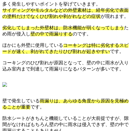
多く発生しやすいポイントを挙げていきます。
サイディングやモルタルなどの外壁素材は、経年劣化で表面
の塗料だけでなくひび割れや剥がれなどの症状
が現れます。
劣化してしまった外壁材は、防水機能が弱くなってしまう
た
め雨が侵入し
壁の中で雨漏りする
のです。
ほかにも外壁に使用している
コーキングは特に劣化するスピ
ードが速く、剥がれてきたりひび割れが起きやすい
です。
コーキングのひび割れが原因となって、壁の中に雨水が入り
込み室内まで到達して雨漏りになるパターンが多いです。
壁で発生している
雨漏りは、あらゆる角度から原因を見極め
ることが重要
です。
防水シートがきちんと機能していることが大前提ですが、隙
間がなければもちろん壁の中に雨水は侵入できず、壁の中で
雨漏りすることもありません。