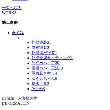
一覧へ戻る
WORKS
施工事例
全て
74
外壁塗装
21
屋根塗装
2
外壁屋根塗装
1
外壁金属サイディング
1
外壁カバー工事
7
屋根カバー工法
13
屋根葺き替え
4
ゆきもちくん
6
防水工事
2
その他
9
お客様の声
VOICE
INFORMATION