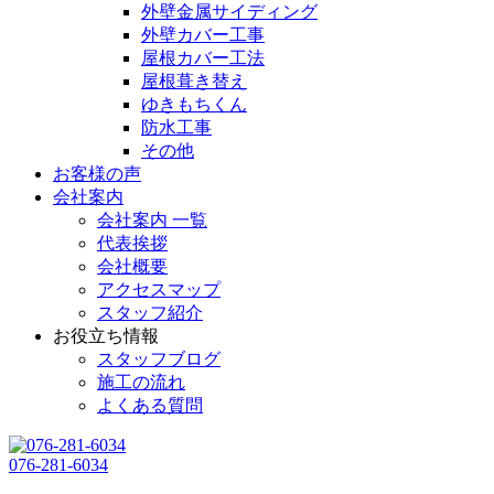
外壁金属サイディング
外壁カバー工事
屋根カバー工法
屋根葺き替え
ゆきもちくん
防水工事
その他
お客様の声
会社案内
会社案内 一覧
代表挨拶
会社概要
アクセスマップ
スタッフ紹介
お役立ち情報
スタッフブログ
施工の流れ
よくある質問
076-281-6034