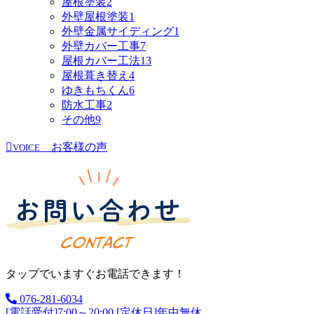
屋根塗装
2
外壁屋根塗装
1
外壁金属サイディング
1
外壁カバー工事
7
屋根カバー工法
13
屋根葺き替え
4
ゆきもちくん
6
防水工事
2
その他
9
お客様の声
VOICE
タップでいますぐお電話できます！
076-281-6034
[電話受付]7:00～20:00 [定休日]年中無休