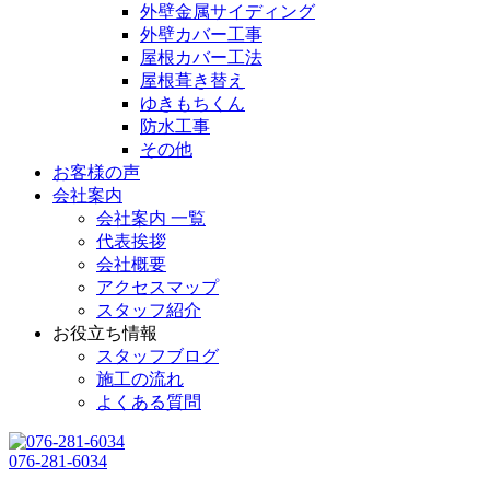
外壁金属サイディング
外壁カバー工事
屋根カバー工法
屋根葺き替え
ゆきもちくん
防水工事
その他
お客様の声
会社案内
会社案内 一覧
代表挨拶
会社概要
アクセスマップ
スタッフ紹介
お役立ち情報
スタッフブログ
施工の流れ
よくある質問
076-281-6034