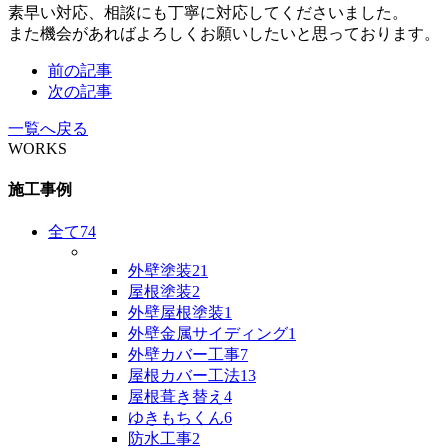
素早い対応、相談にも丁寧に対応してくださいました。
また機会があればよろしくお願いしたいと思っております。
前の記事
次の記事
一覧へ戻る
WORKS
施工事例
全て
74
外壁塗装
21
屋根塗装
2
外壁屋根塗装
1
外壁金属サイディング
1
外壁カバー工事
7
屋根カバー工法
13
屋根葺き替え
4
ゆきもちくん
6
防水工事
2