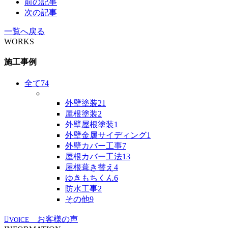
前の記事
次の記事
一覧へ戻る
WORKS
施工事例
全て
74
外壁塗装
21
屋根塗装
2
外壁屋根塗装
1
外壁金属サイディング
1
外壁カバー工事
7
屋根カバー工法
13
屋根葺き替え
4
ゆきもちくん
6
防水工事
2
その他
9
お客様の声
VOICE