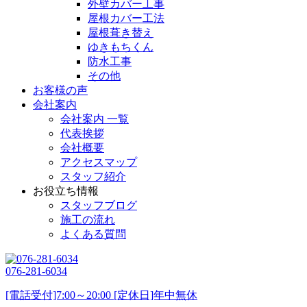
外壁カバー工事
屋根カバー工法
屋根葺き替え
ゆきもちくん
防水工事
その他
お客様の声
会社案内
会社案内 一覧
代表挨拶
会社概要
アクセスマップ
スタッフ紹介
お役立ち情報
スタッフブログ
施工の流れ
よくある質問
076-281-6034
[電話受付]7:00～20:00 [定休日]年中無休