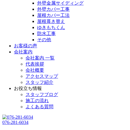
外壁金属サイディング
外壁カバー工事
屋根カバー工法
屋根葺き替え
ゆきもちくん
防水工事
その他
お客様の声
会社案内
会社案内 一覧
代表挨拶
会社概要
アクセスマップ
スタッフ紹介
お役立ち情報
スタッフブログ
施工の流れ
よくある質問
076-281-6034